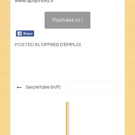
www.apajhnord.fr
Postulez ici !
POSTED IN:
OFFRES D’EMPLOI
Navigation
Secrétaire (H/F)
de
l’article