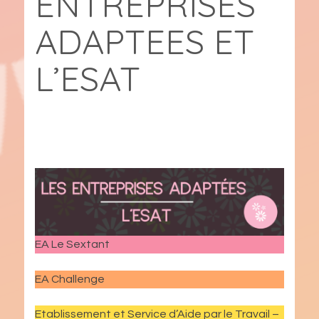
ENTREPRISES
ADAPTEES ET
L’ESAT
EA Le Sextant
EA Challenge
Etablissement et Service d’Aide par le Travail –