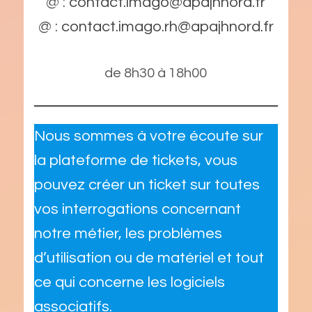
@ :
contact.imago@apajhnord.fr
@ :
contact.imago.rh@apajhnord.fr
de 8h30 à 18h00
Nous sommes à votre écoute sur
la plateforme de tickets, vous
pouvez créer un ticket sur toutes
vos interrogations concernant
notre métier, les problèmes
d’utilisation ou de matériel et tout
ce qui concerne les logiciels
associatifs.