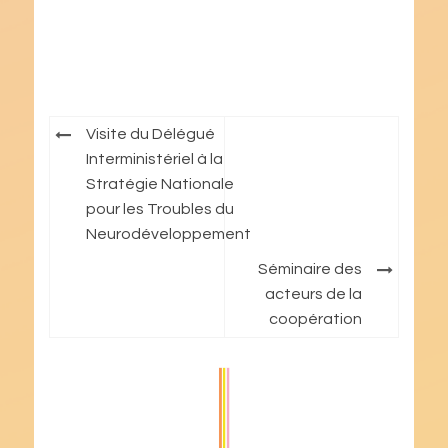
Navigation
Visite du Délégué
de
Interministériel à la
Stratégie Nationale
l’article
pour les Troubles du
Neurodéveloppement
Séminaire des
acteurs de la
coopération