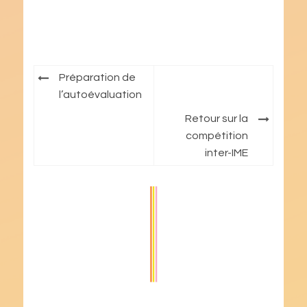
Navigation
Préparation de
de
l’autoévaluation
l’article
Retour sur la
compétition
inter-IME