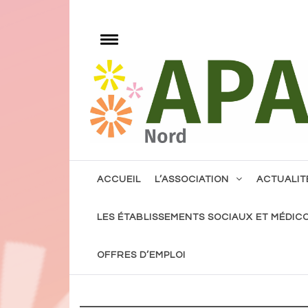
Skip
to
e
content
Toggle
menu
Notre volonté, l'accès à tout, pour tous avec 
ACCUEIL
L’ASSOCIATION
ACTUALIT
LES ÉTABLISSEMENTS SOCIAUX ET MÉDIC
OFFRES D’EMPLOI