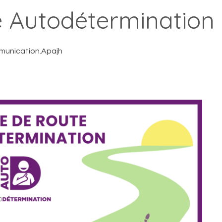
te Autodétermination
unication.Apajh