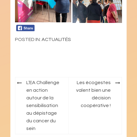
POSTED IN:
ACTUALITÉS
Navigation
L’EA Challenge
Les écogestes
de
en action
valent bien une
autour de la
décision
l’article
sensibilisation
coopérative !
au dépistage
du cancer du
sein