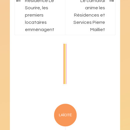
Résidence Le
Le carnaval
de
Sourire, les
anime les
premiers
Résidences et
l’article
locataires
Services Pierre
emménagent
Mailliet