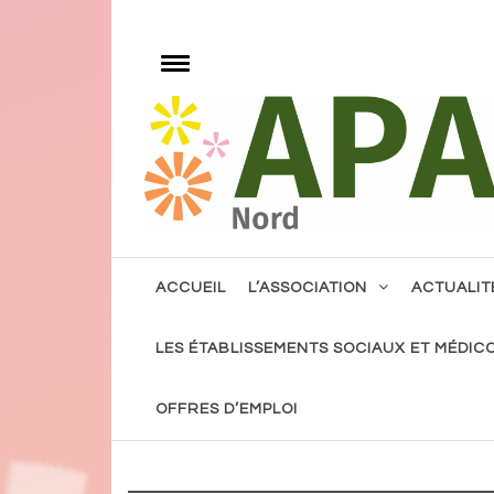
Skip
to
e
content
Toggle
menu
Notre volonté, l'accès à tout, pour tous avec 
ACCUEIL
L’ASSOCIATION
ACTUALIT
LES ÉTABLISSEMENTS SOCIAUX ET MÉDIC
OFFRES D’EMPLOI