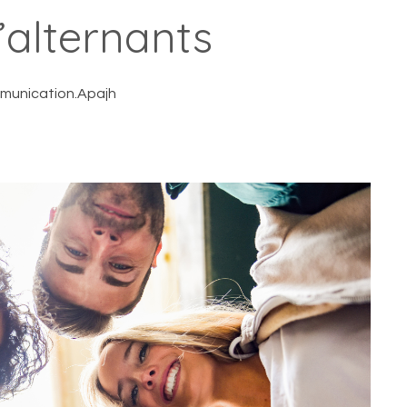
alternants
unication.Apajh