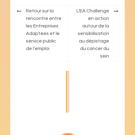
Navigation
Retour sur la
L’EA Challenge
de
rencontre entre
en action
les Entreprises
autour de la
l’article
Adaptées et le
sensibilisation
service public
au dépistage
de l’emploi
du cancer du
sein