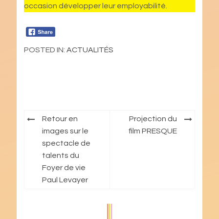
occasion développer leur employabilité.
POSTED IN:
ACTUALITÉS
Navigation
Retour en
Projection du
de
images sur le
film PRESQUE
spectacle de
l’article
talents du
Foyer de vie
Paul Levayer