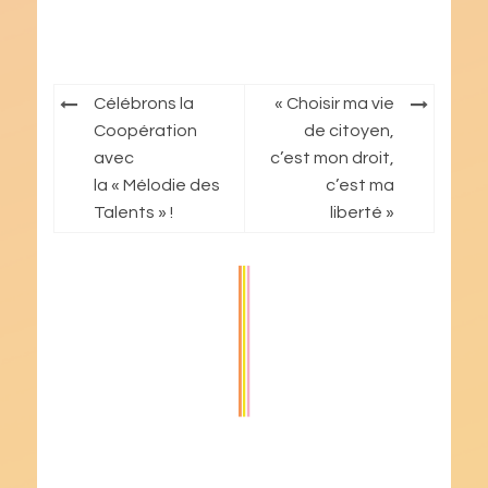
Navigation
Célébrons la
« Choisir ma vie
de
Coopération
de citoyen,
avec
c’est mon droit,
l’article
la « Mélodie des
c’est ma
Talents » !
liberté »