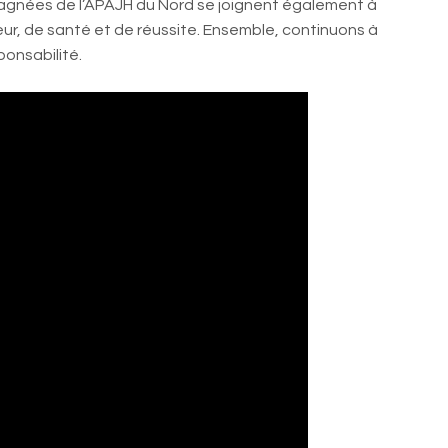
agnées de l’APAJH du Nord se joignent également à
ur, de santé et de réussite. Ensemble, continuons à
sponsabilité.