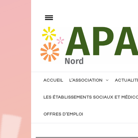
Skip
to
e
content
Toggle
menu
Notre volonté, l'accès à tout, pour tous avec 
ACCUEIL
L’ASSOCIATION
ACTUALIT
LES ÉTABLISSEMENTS SOCIAUX ET MÉDIC
OFFRES D’EMPLOI