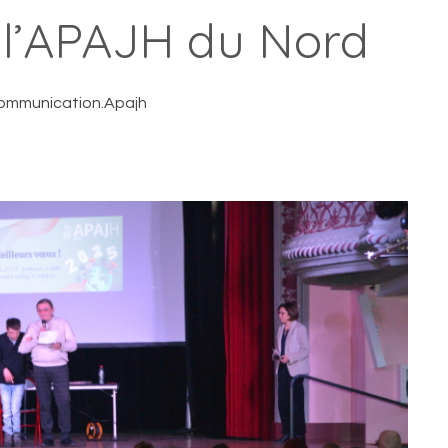
l’APAJH du Nord
ommunication.Apajh