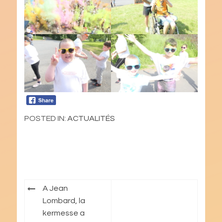
POSTED IN:
ACTUALITÉS
Navigation
A Jean
de
Lombard, la
kermesse a
l’article