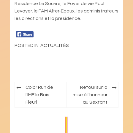
Résidence Le Sourire, le Foyer de vie Paul
Levayer, le FAM Alter-Egaux, les administrateurs
les directions et la présidence.
POSTED IN:
ACTUALITÉS
Navigation
Color Run de
Retour sur la
de
l’IME le Bois
mise à l’honneur
Fleuri
au Sextant
l’article