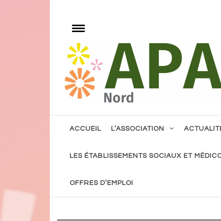
Skip
to
e
content
Toggle
menu
Notre volonté, l'accès à tout, pour tous avec 
ACCUEIL
L’ASSOCIATION
ACTUALIT
LES ÉTABLISSEMENTS SOCIAUX ET MÉDIC
OFFRES D’EMPLOI