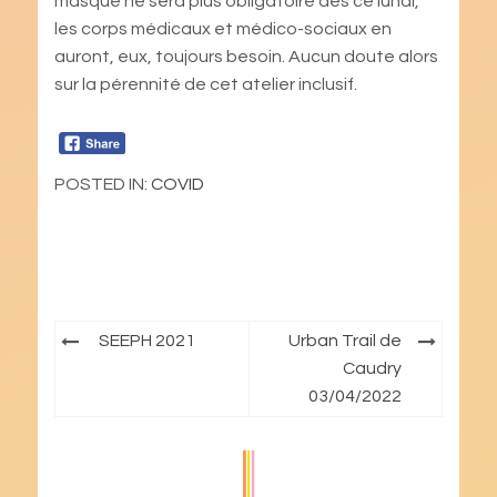
masque ne sera plus obligatoire dès ce lundi,
les corps médicaux et médico-sociaux en
auront, eux, toujours besoin. Aucun doute alors
sur la pérennité de cet atelier inclusif.
POSTED IN:
COVID
Navigation
SEEPH 2021
Urban Trail de
de
Caudry
03/04/2022
l’article