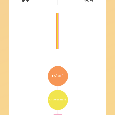
de
(H/F)
(H/F)
l’article