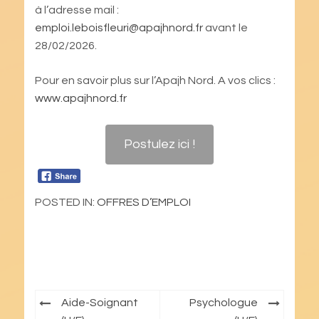
à l’adresse mail :
emploi.leboisfleuri@apajhnord.fr
avant le
28/02/2026.
Pour en savoir plus sur l’Apajh Nord. A vos clics :
www.apajhnord.fr
Postulez ici !
POSTED IN:
OFFRES D’EMPLOI
Navigation
Aide-Soignant
Psychologue