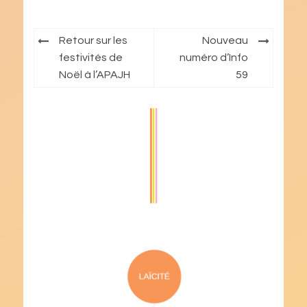
Navigation
Retour sur les
Nouveau
de
festivités de
numéro d’Info
Noël à l’APAJH
59
l’article