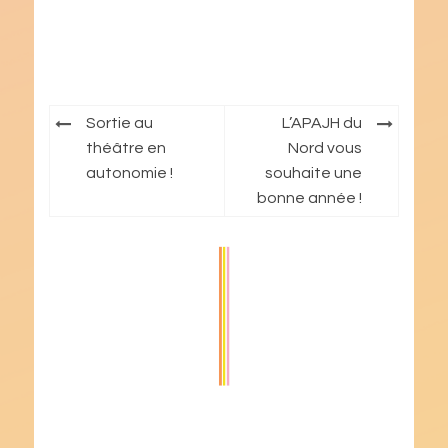
Navigation
Sortie au
L’APAJH du
de
théâtre en
Nord vous
autonomie !
souhaite une
l’article
bonne année !