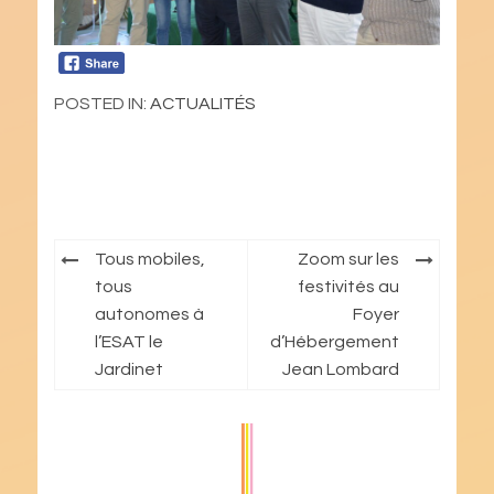
POSTED IN:
ACTUALITÉS
Navigation
Tous mobiles,
Zoom sur les
de
tous
festivités au
autonomes à
Foyer
l’article
l’ESAT le
d’Hébergement
Jardinet
Jean Lombard