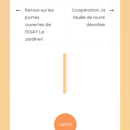
Navigation
Retour sur les
Coopération, la
de
portes
feuille de route
ouvertes de
dévoilée
l’article
l’ESAT Le
Jardinet