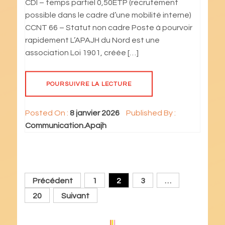
CDI – temps partiel 0,50ETP (recrutement
possible dans le cadre d’une mobilité interne)
CCNT 66 – Statut non cadre Poste à pourvoir
rapidement L’APAJH du Nord est une
association Loi 1901, créée […]
POURSUIVRE LA LECTURE
Posted On :
8 janvier 2026
Published By :
Communication.Apajh
Pagination
Précédent
1
2
3
…
des
20
Suivant
publications